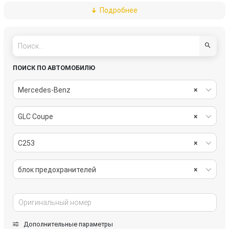
Подробнее
блок управления мультимедия
блок управления парктрониками
блок управления светом
блок управления сиденьем
Блок управления системы нейтрализации ОГ
видеомодуль / TV-тюнер
ПОИСК ПО АВТОМОБИЛЮ
Датчик NOx
Датчик педали тормоза (лягушка)
Mercedes-Benz
×
дверная проводка
двигатель электролюка
GLC Coupe
×
замок зажигания
индикатор парковки
C253
×
кнопка переключения режимов подвески
короб предохранителей
блок предохранителей
×
лямбда-зонд
модуль управления двери
насос (моторчик) омывателя фар
переключатель подрулевой (стрекоза)
Дополнительные параметры