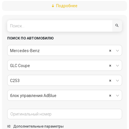
Подробнее
блок управления мультимедия
блок управления парктрониками
блок управления светом
блок управления сиденьем
Блок управления системы нейтрализации ОГ
видеомодуль / TV-тюнер
ПОИСК ПО АВТОМОБИЛЮ
Датчик NOx
Датчик педали тормоза (лягушка)
Mercedes-Benz
×
дверная проводка
двигатель электролюка
GLC Coupe
×
замок зажигания
индикатор парковки
C253
×
кнопка переключения режимов подвески
короб предохранителей
блок управления AdBlue
×
лямбда-зонд
модуль управления двери
насос (моторчик) омывателя фар
переключатель подрулевой (стрекоза)
Дополнительные параметры