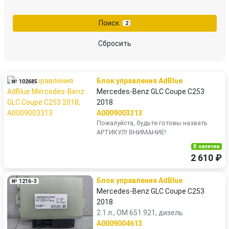
переключатель света
Преобразователь напряжения
Поиск
2
провод высоковольтный
проводка
Сбросить
проводка двигателя
реле накала свечей
Блок управления AdBlue
№ 102685
стартер
Mercedes-Benz GLC Coupe C253
2018
A0009003313
Пожалуйста, будьте готовы назвать
АРТИКУЛ! ВНИМАНИЕ!
В наличии
2 610 ₽
Блок управления AdBlue
№ 1216-3
Mercedes-Benz GLC Coupe C253
2018
2.1 л., OM 651.921, дизель
A0009004613