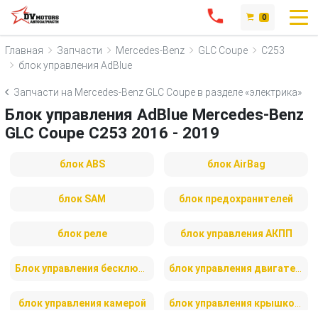
0
Главная
Запчасти
Mercedes-Benz
GLC Coupe
C253
блок управления AdBlue
Запчасти на Mercedes-Benz GLC Coupe в разделе «электрика»
Блок управления AdBlue Mercedes-Benz
GLC Coupe C253 2016 - 2019
блок ABS
блок AirBag
блок SAM
блок предохранителей
блок реле
блок управления АКПП
Блок управления бесключевым доступом
блок управления двигателем
блок управления камерой
блок управления крышкой багажника