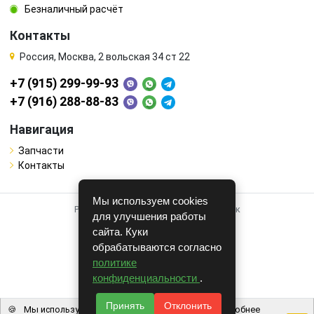
Безналичный расчёт
Контакты
Россия, Москва, 2 вольская 34 ст 22
+7 (915) 299-99-93
+7 (916) 288-88-83
Навигация
Запчасти
Контакты
Мы используем cookies
Работает на системе для авторазборок
для улучшения работы
CARRO.
БИЗНЕС
сайта. Куки
обрабатываются согласно
Полная версия
политике
© COPYRIGHT 2026 г.
конфиденциальности
.
v1.1.24
Принять
Отклонить
🍪
Мы используем файлы cookie, чтобы вам было удобнее