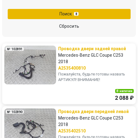
переключатель света
Преобразователь напряжения
Поиск
8
провод высоковольтный
проводка
Сбросить
проводка двигателя
реле накала свечей
Проводка двери задней правой
№ 102891
стартер
Mercedes-Benz GLC Coupe C253
2018
A2535400810
Пожалуйста, будьте готовы назвать
АРТИКУЛ! ВНИМАНИЕ!
В наличии
2 088 ₽
Проводка двери передней левой
№ 102890
Mercedes-Benz GLC Coupe C253
2018
A2535402510
Пожалуйста, будьте готовы назвать