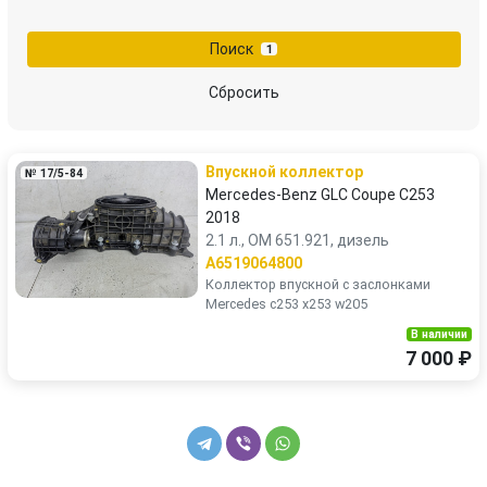
Поиск
1
Сбросить
Впускной коллектор
№ 17/5-84
Mercedes-Benz GLC Coupe C253
2018
2.1 л., OM 651.921, дизель
A6519064800
Коллектор впускной с заслонками
Mercedes c253 x253 w205
В наличии
7 000 ₽