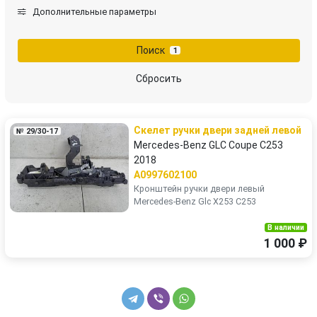
Дополнительные параметры
пыльник переднего крыла
ручка наружная
Поиск
1
ручка наружная задняя левая
ручка наружная задняя правая
Сбросить
скелет ручки двери задней правой
скелет ручки двери передней левой
Скелет ручки двери задней левой
№ 29/30-17
скелет ручки двери передней правой
усилитель бампера заднего
Mercedes-Benz GLC Coupe C253
2018
A0997602100
Кронштейн ручки двери левый
Mercedes-Benz Glc X253 C253
В наличии
1 000 ₽