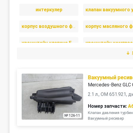
интеркулер
корпус воздушного фильтра
кронштейн клапана EGR
масляная трубка турбины
тепловой экран моторного отсека
Вакуумный ресив
Mercedes-Benz GLC 
турбина
форсунка
2.1 л., OM 651.921, 
Номер запчасти:
A
Клапан давления турби
№ 126-11
Вакуумный ресивер