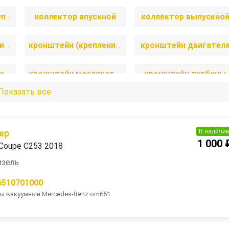
клапан вакуумного управления
коллектор впускной
коллектор выпускно
корпус масляного фильтра
кронштейн (крепление) впускного коллектора
кронштейн двигател
кронштейн компрессора кондиционера
кронштейн масляного фильтра
кронштейн турбины
Показать все
патрубок воздушного фильтра
патрубок интеркулера
подушка крепления двиг
теплообменник масляного фильтра
трубка обратки форсунок
трубка системы реци
В наличи
ер
1 000 
Coupe C253 2018
щуп двигателя
электромагнитный клапан
дизель
6510701000
ны вакуумный Mercedes-Benz om651