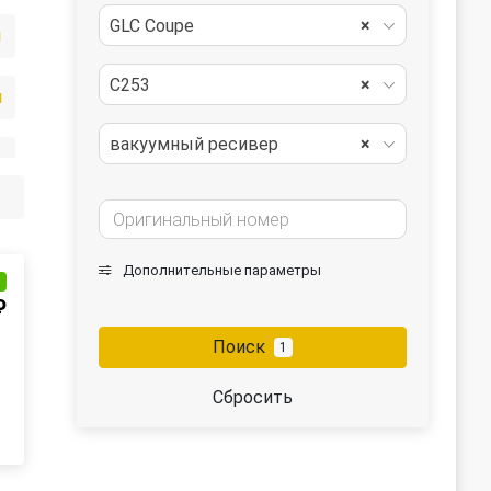
GLC Coupe
×
й
C253
×
я
вакуумный ресивер
×
ателя
Дополнительные параметры
ркуляции EGR
и
₽
Поиск
1
Сбросить