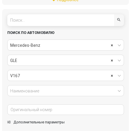
подвеска
рулевое управление
салон
система охлаждения
системы комфорта
стекла
ПОИСК ПО АВТОМОБИЛЮ
стеклоочистители
топливная система
Mercedes-Benz
×
тормозная система
трансмиссия
GLE
×
электрика
V167
×
Наименование
Дополнительные параметры