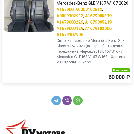
Mercedes-Benz GLE V167 W167 2020
A167900
,
A0009102812
,
A0009102912
,
A1679005319
,
A1679003229
,
A1679005219
,
A1679003129
,
A1679103006
,
A1679102906
Сиденья передние Mercedes-Benz GLE-
Class V167 2020 (контракт) Сиденья
передние на Мерседес ГЛЕ167 В167 /
Mercedes GLE167 V167 W167. Оригинал.
Из Европы. В хоро...
В наличии
60 000 ₽