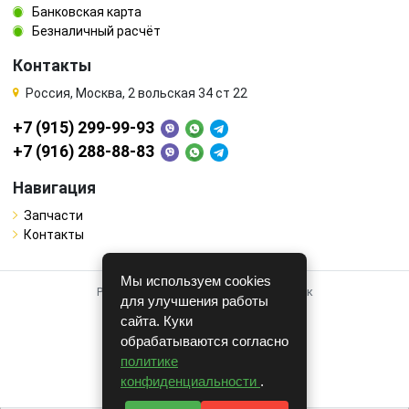
Банковская карта
Безналичный расчёт
Контакты
Россия, Москва, 2 вольская 34 ст 22
+7 (915) 299-99-93
+7 (916) 288-88-83
Навигация
Запчасти
Контакты
Мы используем cookies
Работает на системе для авторазборок
для улучшения работы
CARRO.
БИЗНЕС
сайта. Куки
обрабатываются согласно
Полная версия
политике
© COPYRIGHT 2026 г.
конфиденциальности
.
v1.1.24