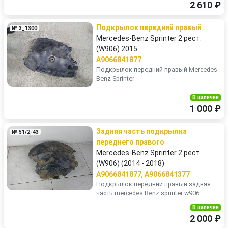
2 610 ₽
Подкрылок передний правый
№ 3_1300
Mercedes-Benz Sprinter 2 рест.
(W906) 2015
A9066841877
Подкрылок передний правый Mercedes-
Benz Sprinter
В наличии
1 000 ₽
Задняя часть подкрылка
№ 51/2-43
переднего правого
Mercedes-Benz Sprinter 2 рест.
(W906) (2014 - 2018)
A9066841877
,
A9066841377
Подкрылок передний правый задняя
часть mercedes Benz sprinter w906
В наличии
2 000 ₽