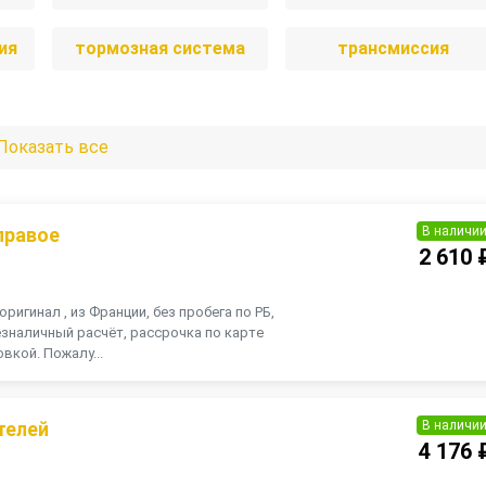
ия
тормозная система
трансмиссия
Показать все
В наличи
правое
2 610 
оригинал , из Франции, без пробега по РБ,
зналичный расчёт, рассрочка по карте
вкой. Пожалу...
В наличи
телей
4 176 