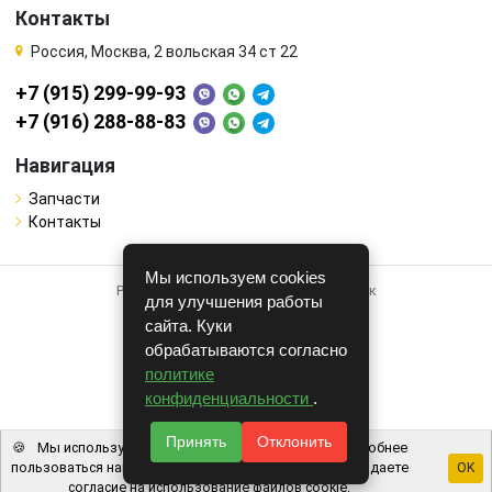
Контакты
Россия, Москва, 2 вольская 34 ст 22
+7 (915) 299-99-93
+7 (916) 288-88-83
Навигация
Запчасти
Контакты
Мы используем cookies
Работает на системе для авторазборок
для улучшения работы
CARRO.
БИЗНЕС
сайта. Куки
обрабатываются согласно
Полная версия
политике
© COPYRIGHT 2026 г.
конфиденциальности
.
v1.1.24
Принять
Отклонить
🍪
Мы используем файлы cookie, чтобы вам было удобнее
пользоваться нашим сайтом. Используя наш сайт, вы даете
OK
согласие на использование файлов cookie.