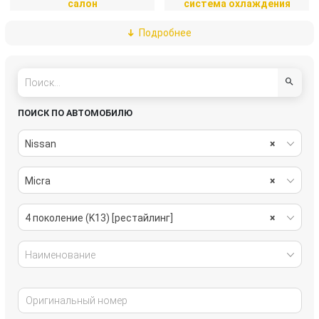
салон
система охлаждения
Подробнее
стекла
стеклоочистители
топливная система
тормозная система
трансмиссия
электрика
ПОИСК ПО АВТОМОБИЛЮ
Nissan
×
Micra
×
4 поколение (K13) [рестайлинг]
×
Наименование