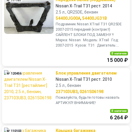
№ 71-167
Nissan X-Trail T31 рест. 2014
2.5 л., QR25DE, бензин
54400JG00A
,
54400JG31B
Подрамник Nissan XTrail T31 QR25DE
2007-2015 передний (контракт)
САЙЛЕНТ БЛОКИ ПОД ЗАМЕНУ !!
Марка: Nissan Модель: XTrail Год:
2007-2015 Кузов: T31 Двигатель:...
В наличии
15 000 ₽
Блок управления двигателем
№ 120456
Nissan X-Trail T31 рест. 2010
2.5 л., бензин
237103UB3
,
0261S06198
Пожалуйста, будьте готовы назвать
АРТИКУЛ! ВНИМАНИЕ!
В наличии
6 264 ₽
Крышка багажника
№ 110103