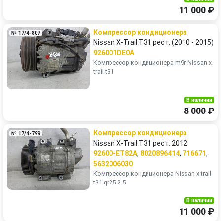
11 000 ₽
Компрессор кондиционера
№ 17/4-807
Nissan X-Trail T31 рест. (2010 - 2015)
926001DE0A
Компрессор кондиционера m9r Nissan x-
trail t31
В наличии
8 000 ₽
Компрессор кондиционера
№ 17/4-799
Nissan X-Trail T31 рест. 2012
92600-ET82A
,
8020896414
,
716671
,
5632006030
Компрессор кондиционера Nissan x-trail
t31 qr25 2.5
В наличии
11 000 ₽