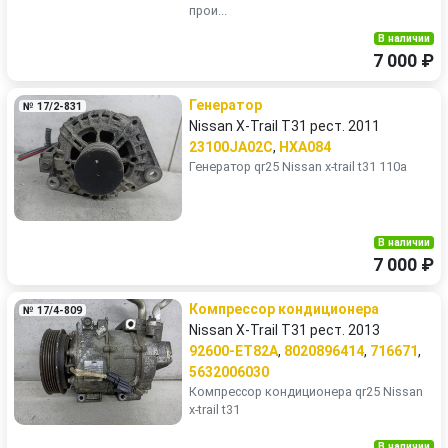
прои...
В наличии
7 000 ₽
Генератор
№ 17/2-831
Nissan X-Trail T31 рест. 2011
23100JA02C
,
HXA084
Генератор qr25 Nissan x-trail t31 110a
В наличии
7 000 ₽
Компрессор кондиционера
№ 17/4-809
Nissan X-Trail T31 рест. 2013
92600-ET82A
,
8020896414
,
716671
,
5632006030
Компрессор кондиционера qr25 Nissan
x-trail t31
В наличии