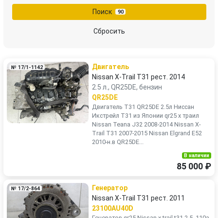
Поиск
90
Сбросить
Двигатель
№ 17/1-1142
Nissan X-Trail T31 рест. 2014
2.5 л., QR25DE, бензин
QR25DE
Двигатель T31 QR25DE 2.5л Ниссан
Икстрейл Т31 из Японии qr25 х траил
Nissan Teana J32 2008-2014 Nissan X-
Trail T31 2007-2015 Nissan Elgrand E52
2010-н.в QR25DE...
В наличии
85 000 ₽
Генератор
№ 17/2-864
Nissan X-Trail T31 рест. 2011
23100AU40D
Генератор qr25 Nissan x-trail t31 2.5 ,110a