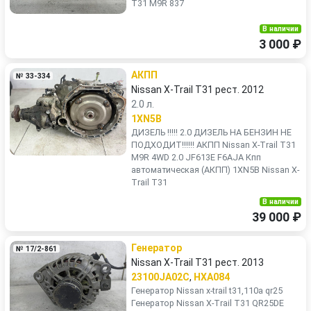
T31 M9R 837
В наличии
3 000 ₽
АКПП
№ 33-334
Nissan X-Trail T31 рест. 2012
2.0 л.
1XN5B
ДИЗЕЛЬ !!!!! 2.0 ДИЗЕЛЬ НА БЕНЗИН НЕ
ПОДХОДИТ!!!!!! АКПП Nissan X-Trail T31
M9R 4WD 2.0 JF613E F6AJA Кпп
автоматическая (АКПП) 1XN5B Nissan X-
Trail T31
В наличии
39 000 ₽
Генератор
№ 17/2-861
Nissan X-Trail T31 рест. 2013
23100JA02C
,
HXA084
Генератор Nissan x-trail t31,110a qr25
Генератор Nissan X-Trail T31 QR25DE