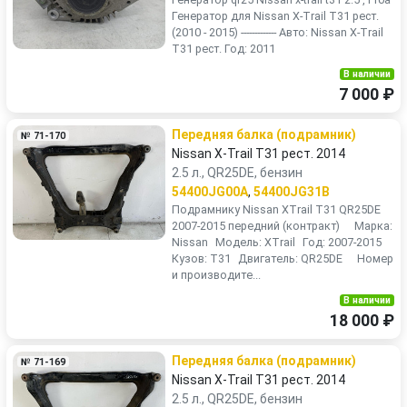
Генератор для Nissan X-Trail T31 рест.
(2010 - 2015) ------------- Авто: Nissan X-Trail
T31 рест. Год: 2011
В наличии
7 000 ₽
Передняя балка (подрамник)
№ 71-170
Nissan X-Trail T31 рест. 2014
2.5 л., QR25DE, бензин
54400JG00A
,
54400JG31B
Подрамнику Nissan XTrail T31 QR25DE
2007-2015 передний (контракт) Марка:
Nissan Модель: XTrail Год: 2007-2015
Кузов: T31 Двигатель: QR25DE Номер
и производите...
В наличии
18 000 ₽
Передняя балка (подрамник)
№ 71-169
Nissan X-Trail T31 рест. 2014
2.5 л., QR25DE, бензин