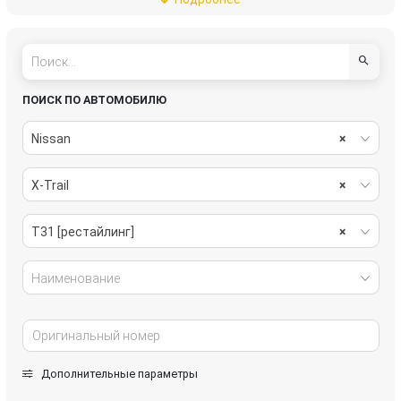
пассивная безопасность
подвеска
рулевое управление
салон
система охлаждения
системы комфорта
ПОИСК ПО АВТОМОБИЛЮ
стекла
стеклоочистители
Nissan
×
топливная система
тормозная система
X-Trail
×
трансмиссия
электрика
T31 [рестайлинг]
×
Наименование
Дополнительные параметры