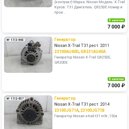
(контракт) Марка: Nissan Модель: X-Trail
Кузов: T31 Двигатель: QR25DE Номер и
прои...
В наличии
7 000 ₽
Генератор
№ 17/2-865
Nissan X-Trail T31 рест. 2011
23100AU40D
,
GR231AU40A
Генератор Nissan X-Trail QR25DE,
QR20DE
В наличии
7 000 ₽
Генератор
№ 17/2-857
Nissan X-Trail T31 рест. 2014
23100JG71A
,
23100JG71B
Генератор Nissan x-trail t31 m9r ,150a