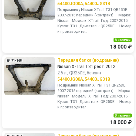
54400JG00A
,
54400JG31B
Подрамнику Nissan XTrail T31 QR25DE
2007-2015 передний (контракт) Марка:
Nissan Модель: XTrail Год: 2007-2015
Кузов: T31 Двигатель: QR25DE Номер
и производите...
В наличии
18 000 ₽
Передняя балка (подрамник)
№ 71-168
Nissan X-Trail T31 рест. 2012
2.5 л., QR25DE, бензин
54400JG00A
,
54400JG31B
Подрамник Nissan XTrail T31 QR25DE
2007-2015 передний (контракт) Марка:
Nissan Модель: XTrail Год: 2007-2015
Кузов: T31 Двигатель: QR25DE Номер
и производител...
В наличии
18 000 ₽
Передняя балка (подрамник)