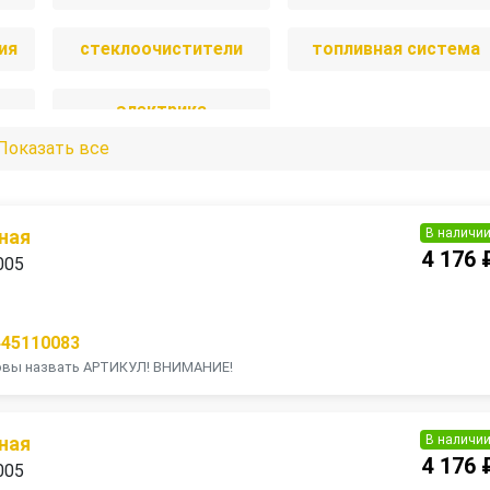
ия
стеклоочистители
топливная система
электрика
Показать все
В наличи
ная
4 176 
005
445110083
товы назвать АРТИКУЛ! ВНИМАНИЕ!
В наличи
ная
4 176 
005