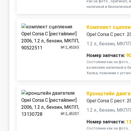
как на фото , оригинал,
наличный и безналичный 
Комплект сцепле
Opel Corsa C рест. 2
1.2 л., бензин, МКП
№ 2_45263
Номер запчасти:
9
Состояние как на фото , 
возможен наличный и бе
Халва, поможем с установ
Кронштейн двига
Opel Corsa C рест. 2
1.2 л., бензин, МКП
№ 2_45257
Номер запчасти:
1
Состояние как на фото , 