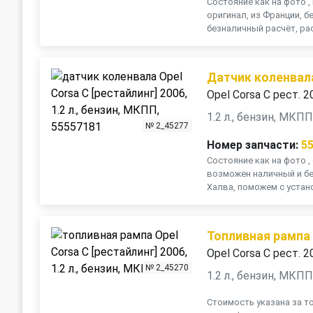
Состояние как на фото 
оригинал, из Франции, б
безналичный расчёт, рас
Датчик коленвал
Opel Corsa C рест. 2
1.2 л., бензин, МКП
№ 2_45277
Номер запчасти:
5
Состояние как на фото , 
возможен наличный и бе
Халва, поможем с установ
Топливная рампа
Opel Corsa C рест. 2
№ 2_45270
1.2 л., бензин, МКП
Стоимость указана за т