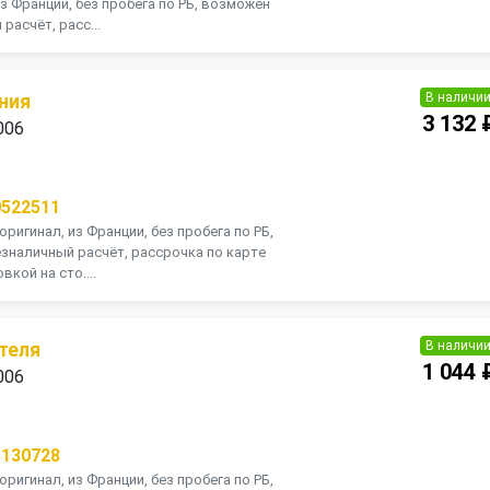
 из Франции, без пробега по РБ, возможен
расчёт, расс...
В наличи
ния
3 132 
006
П
0522511
оригинал, из Франции, без пробега по РБ,
зналичный расчёт, рассрочка по карте
кой на сто....
В наличи
теля
1 044 
006
П
3130728
оригинал, из Франции, без пробега по РБ,