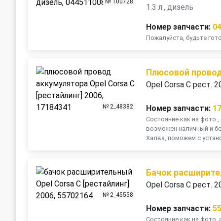
№ 100728
1.3 л., дизель
Номер запчасти:
0
Пожалуйста, будьте го
Плюсовой провод
Opel Corsa C рест. 2
№ 2_48382
Номер запчасти:
1
Состояние как на фото , 
возможен наличный и бе
Халва, поможем с устано
Бачок расширит
Opel Corsa C рест. 2
№ 2_45558
Номер запчасти:
5
Состояние как на фото, 