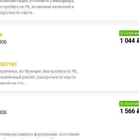
, комплектацию уточняйте у менеджера,
ез пробега по РБ, возможен наличный и
срочка по карте...
В наличи
а
1 044 
006
П
5557181
оригинал, из Франции, без пробега по РБ,
зналичный расчёт, рассрочка по карте
кой на сто....
В наличи
1 566 
006
П
опливную рампу с форсунками, состояние