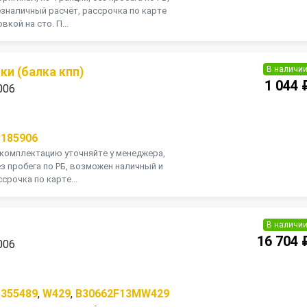
зналичный расчёт, рассрочка по карте
кой на сто. П...
В наличи
и (балка кпп)
1 044 
006
П
3185906
, комплектацию уточняйте у менеджера,
ез пробега по РБ, возможен наличный и
срочка по карте...
В наличи
16 704 
006
П
5355489
,
W429
,
B30662F13MW429