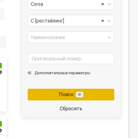
Corsa
×
C [рестайлинг]
×
Наименование
и
₽
Дополнительные параметры
Поиск
41
Сбросить
и
₽