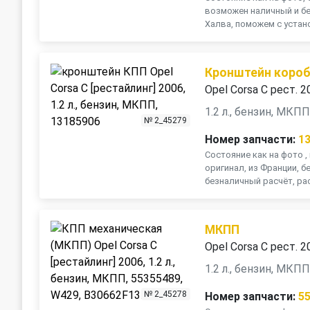
возможен наличный и бе
Халва, поможем с установ
Кронштейн коробк
Opel Corsa C рест. 2
1.2 л., бензин, МКП
№ 2_45279
Номер запчасти:
1
Состояние как на фото 
оригинал, из Франции, б
безналичный расчёт, рас
МКПП
Opel Corsa C рест. 2
1.2 л., бензин, МКП
№ 2_45278
Номер запчасти:
5