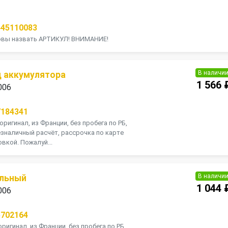
445110083
товы назвать АРТИКУЛ! ВНИМАНИЕ!
В наличи
 аккумулятора
1 566 
006
7184341
оригинал, из Франции, без пробега по РБ,
зналичный расчёт, рассрочка по карте
вкой. Пожалуй...
В наличи
ельный
1 044 
006
5702164
оригинал, из Франции, без пробега по РБ,