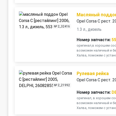
Масляный поддо
Opel Corsa C рест. 2
№ 2_32416
1.3 л., дизель
Номер запчасти:
5
оригинал,в хорошем сост
возможен наличный и бе
Халва, поможем с устано
Рулевая рейка
Opel Corsa C рест. 2
№ 2_21992
Номер запчасти:
D
оригинал, в хорошем сос
возможен наличный и бе
Халва, поможем с устано