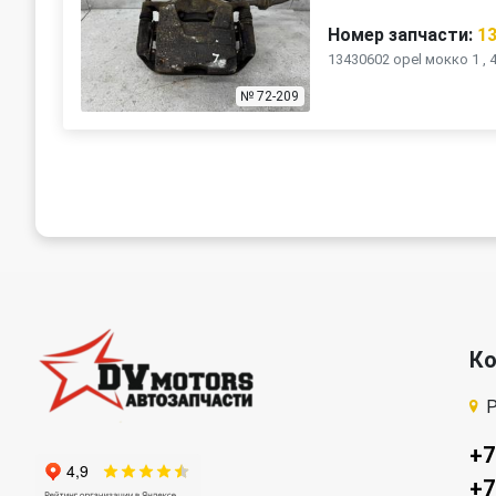
Номер запчасти:
1
13430602 opel мокко 1 ,
№ 72-209
К
Р
+7
+7