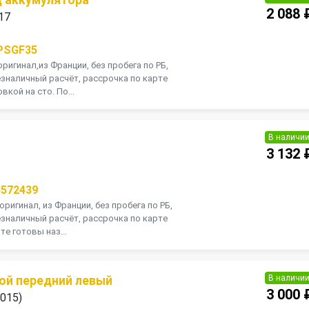
2 088 
17
PSGF35
оригинал,из Франции, без пробега по РБ,
зналичный расчёт, рассрочка по карте
вкой на сто. По...
В наличи
3 132 
5572439
оригинал, из Франции, без пробега по РБ,
зналичный расчёт, рассрочка по карте
те готовы наз...
В наличи
ой передний левый
3 000 
2015)