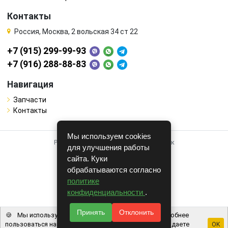
Контакты
Россия, Москва, 2 вольская 34 ст 22
+7 (915) 299-99-93
+7 (916) 288-88-83
Навигация
Запчасти
Контакты
Мы используем cookies
Работает на системе для авторазборок
для улучшения работы
CARRO.
БИЗНЕС
сайта. Куки
обрабатываются согласно
Полная версия
политике
© COPYRIGHT 2026 г.
конфиденциальности
.
v1.1.24
Принять
Отклонить
🍪
Мы используем файлы cookie, чтобы вам было удобнее
пользоваться нашим сайтом. Используя наш сайт, вы даете
OK