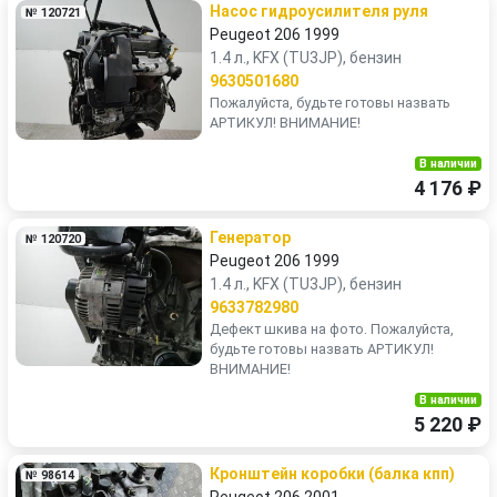
Насос гидроусилителя руля
№ 120721
Peugeot 206 1999
1.4 л., KFX (TU3JP), бензин
9630501680
Пожалуйста, будьте готовы назвать
АРТИКУЛ! ВНИМАНИЕ!
В наличии
4 176 ₽
Генератор
№ 120720
Peugeot 206 1999
1.4 л., KFX (TU3JP), бензин
9633782980
Дефект шкива на фото. Пожалуйста,
будьте готовы назвать АРТИКУЛ!
ВНИМАНИЕ!
В наличии
5 220 ₽
Кронштейн коробки (балка кпп)
№ 98614