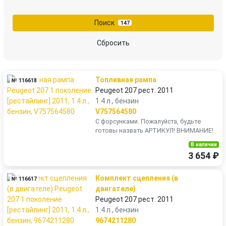
Поиск
147
Сбросить
Топливная рампа
№ 116618
Peugeot 207 рест. 2011
1.4 л., бензин
V757564580
С форсунками. Пожалуйста, будьте
готовы назвать АРТИКУЛ! ВНИМАНИЕ!
В наличии
3 654 ₽
Комплект сцепления (в
№ 116617
двигателе)
Peugeot 207 рест. 2011
1.4 л., бензин
9674211280