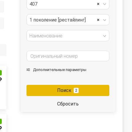
407
×
1 поколение [рестайлинг]
×
Наименование
Дополнительные параметры
и
₽
Поиск
2
Сбросить
и
₽