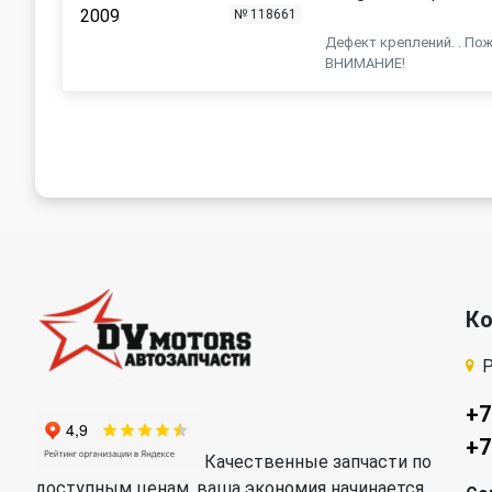
№ 118661
Дефект креплений. . По
ВНИМАНИЕ!
К
Р
+7
+7
Качественные запчасти по
доступным ценам, ваша экономия начинается