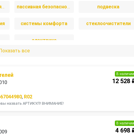
отопление и вентиляция
пассивная безопасность
подвеска
ия
системы комфорта
стеклоочистители
электрика
Показать все
В наличи
телей
12 528 
2010
667044980
,
R02
товы назвать АРТИКУЛ! ВНИМАНИЕ!
В наличи
4 698 
2009