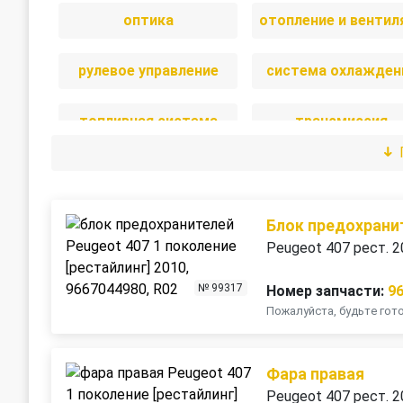
оптика
рулевое управление
система охлажден
топливная система
трансмиссия
Блок предохрани
Peugeot 407 рест. 
№ 99317
Номер запчасти:
9
Пожалуйста, будьте го
Фара правая
Peugeot 407 рест. 