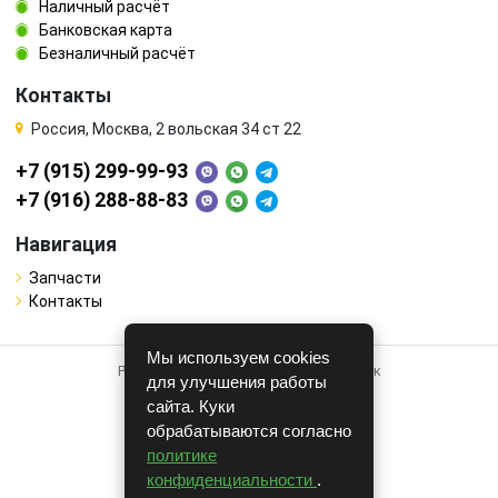
Наличный расчёт
Банковская карта
Безналичный расчёт
Контакты
Россия, Москва, 2 вольская 34 ст 22
+7 (915) 299-99-93
+7 (916) 288-88-83
Навигация
Запчасти
Контакты
Мы используем cookies
Работает на системе для авторазборок
для улучшения работы
CARRO.
БИЗНЕС
сайта. Куки
обрабатываются согласно
Полная версия
политике
© COPYRIGHT 2026 г.
конфиденциальности
.
v1.1.24