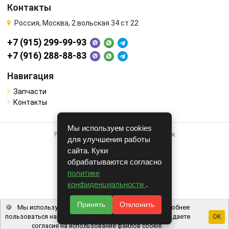
Контакты
Россия, Москва, 2 вольская 34 ст 22
+7 (915) 299-99-93
+7 (916) 288-88-83
Навигация
Запчасти
Контакты
Мы используем cookies
Работает на системе для авторазборок
для улучшения работы
CARRO.
БИЗНЕС
сайта. Куки
обрабатываются согласно
Полная версия
политике
© COPYRIGHT 2026 г.
конфиденциальности
.
v1.1.24
Принять
Отклонить
🍪
Мы используем файлы cookie, чтобы вам было удобнее
пользоваться нашим сайтом. Используя наш сайт, вы даете
OK
согласие на использование файлов cookie.