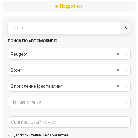
Подробнее
подвеска
рулевое управление
салон
система охлаждения
стекла
стеклоочистители
ПОИСК ПО АВТОМОБИЛЮ
топливная система
тормозная система
Peugeot
×
трансмиссия
электрика
Boxer
×
2 поколение [рестайлинг]
×
Наименование
Дополнительные параметры