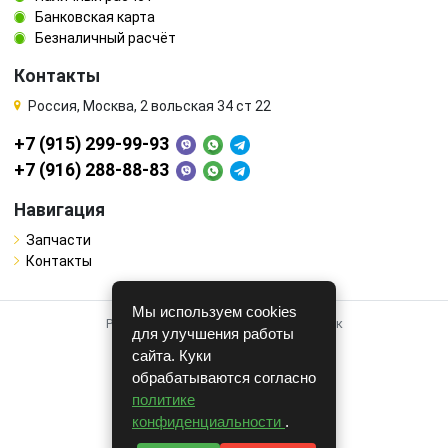
Банковская карта
Безналичный расчёт
Контакты
Россия, Москва, 2 вольская 34 ст 22
+7 (915) 299-99-93
+7 (916) 288-88-83
Навигация
Запчасти
Контакты
Мы используем cookies
Работает на системе для авторазборок
для улучшения работы
CARRO.
БИЗНЕС
сайта. Куки
обрабатываются согласно
Полная версия
политике
© COPYRIGHT 2026 г.
конфиденциальности
.
v1.1.24