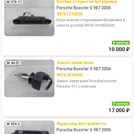
Кнопка открытия багажника
№ 373-17
Porsche Boxster S 987 2006
99761310502
Блок кнопок открывания багажника и
капота porsche 99761310502A05
В наличии
10 000 ₽
Замок зажигания
№ 44-51
Porsche Boxster S 987 2006
99761815903
Замок зажигания Porsche boxster
Porsche 911,с ключом
В наличии
17 000 ₽
Ящик под инструменты
№ 554-3
Porsche Boxster S 987 2006