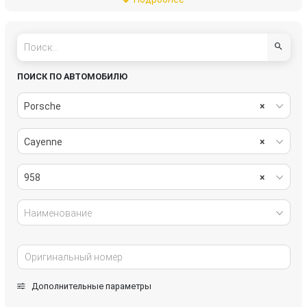
подвеска
рулевое управление
салон
система охлаждения
системы комфорта
стекла
ПОИСК ПО АВТОМОБИЛЮ
стеклоочистители
топливная система
Porsche
×
тормозная система
трансмиссия
Cayenne
×
электрика
958
×
Наименование
Дополнительные параметры