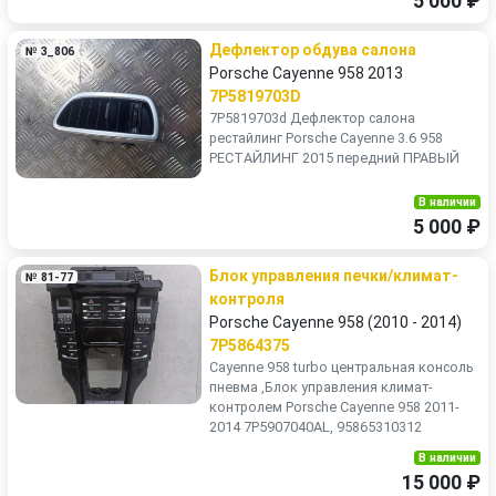
5 000 ₽
Дефлектор обдува салона
№ 3_806
Porsche Cayenne 958 2013
7P5819703D
7P5819703d Дефлектор салона
рестайлинг Porsche Cayenne 3.6 958
РЕСТАЙЛИНГ 2015 передний ПРАВЫЙ
В наличии
5 000 ₽
Блок управления печки/климат-
№ 81-77
контроля
Porsche Cayenne 958 (2010 - 2014)
7P5864375
Cayenne 958 turbo центральная консоль
пневма ,Блок управления климат-
контролем Porsche Cayenne 958 2011-
2014 7P5907040AL, 95865310312
В наличии
15 000 ₽