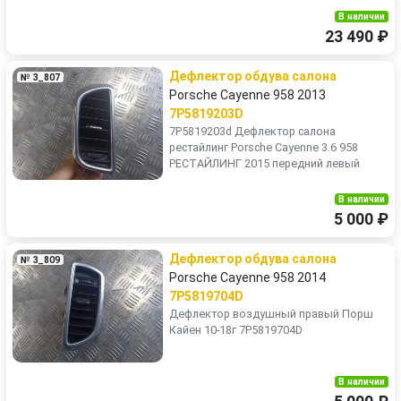
В наличии
23 490 ₽
Дефлектор обдува салона
№ 3_807
Porsche Cayenne 958 2013
7P5819203D
7P5819203d Дефлектор салона
рестайлинг Porsche Cayenne 3.6 958
РЕСТАЙЛИНГ 2015 передний левый
В наличии
5 000 ₽
Дефлектор обдува салона
№ 3_809
Porsche Cayenne 958 2014
7P5819704D
Дефлектор воздушный правый Порш
Кайен 10-18г 7P5819704D
В наличии