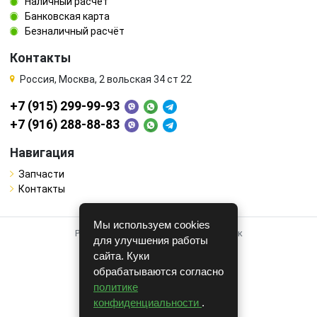
Наличный расчёт
Банковская карта
Безналичный расчёт
Контакты
Россия, Москва, 2 вольская 34 ст 22
+7 (915) 299-99-93
+7 (916) 288-88-83
Навигация
Запчасти
Контакты
Мы используем cookies
Работает на системе для авторазборок
для улучшения работы
CARRO.
БИЗНЕС
сайта. Куки
обрабатываются согласно
Полная версия
политике
© COPYRIGHT 2026 г.
конфиденциальности
.
v1.1.24