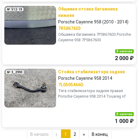
Обшивка отсека багажника
№ 512-18
нижняя
Porsche Cayenne 958 (2010 - 2014)
7R5867603
Обшивка багажника 7P5867603 Porsche
Cayenne 958 7Р5867603
В наличии
2 000 ₽
Стойка стабилизатора задняя
№ 3_2993
Porsche Cayenne 958 2014
7L0505466D
Тяга стабилизатора задняя правая
Porsche Cayenne 958 2014 Touareg nf
В наличии
1 000 ₽
В начало
«
1
2
»
В конец