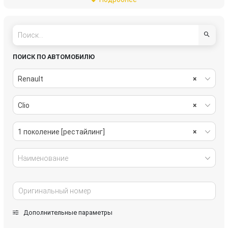
рулевое управление
салон
система охлаждения
системы комфорта
стекла
стеклоочистители
ПОИСК ПО АВТОМОБИЛЮ
топливная система
тормозная система
Renault
×
трансмиссия
электрика
Clio
×
1 поколение [рестайлинг]
×
Наименование
Дополнительные параметры