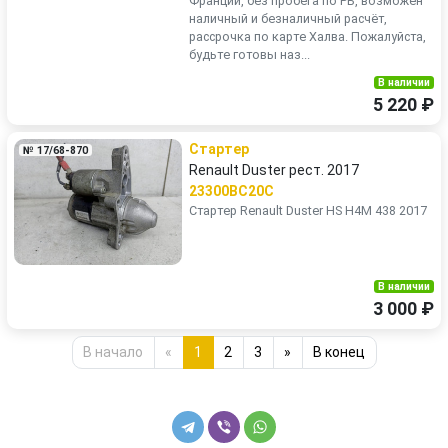
Франции, без пробега по РБ, возможен
наличный и безналичный расчёт,
рассрочка по карте Халва. Пожалуйста,
будьте готовы наз...
В наличии
5 220 ₽
Стартер
№ 17/68-870
Renault Duster рест. 2017
23300BC20C
Стартер Renault Duster HS H4M 438 2017
В наличии
3 000 ₽
В начало
«
1
2
3
»
В конец