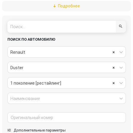
Подробнее
подвеска
рулевое управление
салон
система охлаждения
стеклоочистители
топливная система
ПОИСК ПО АВТОМОБИЛЮ
тормозная система
трансмиссия
Renault
×
электрика
Duster
×
1 поколение [рестайлинг]
×
Наименование
Дополнительные параметры