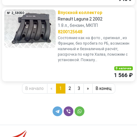
Впускной коллектор
№ 2_58050
Renault Laguna 2 2002
1.8 л., бензин, МКПП
8200125648
Состояние как на фото , оригинал , из
Франции, без пробега по РБ, возможен
наличный и безналичный расчёт,
рассрочка по карте Халва, поможем с
установкой. Пожалу...
В наличии
1 566 ₽
В начало
«
1
2
3
»
В конец