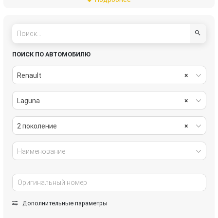
рулевое управление
салон
система охлаждения
системы комфорта
стекла
стеклоочистители
ПОИСК ПО АВТОМОБИЛЮ
топливная система
тормозная система
Renault
×
трансмиссия
электрика
Laguna
×
2 поколение
×
Наименование
Дополнительные параметры