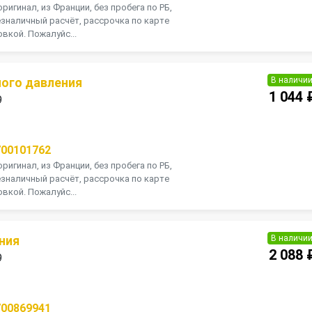
оригинал, из Франции, без пробега по РБ,
зналичный расчёт, рассрочка по карте
вкой. Пожалуйс...
В наличи
ого давления
1 044 
9
П
700101762
оригинал, из Франции, без пробега по РБ,
зналичный расчёт, рассрочка по карте
вкой. Пожалуйс...
В наличи
ния
2 088 
9
П
700869941