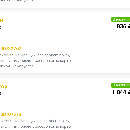
вкой. Пожалуйста...
В наличи
ии
836 
8
П
700732262
игинал, из Франции, без пробега по РБ,
зналичный расчёт, рассрочка по карте
вкой. Пожалуйста...
В наличи
тор
1 044 
8
П
700107573
игинал, из Франции, без пробега по РБ,
зналичный расчёт, рассрочка по карте