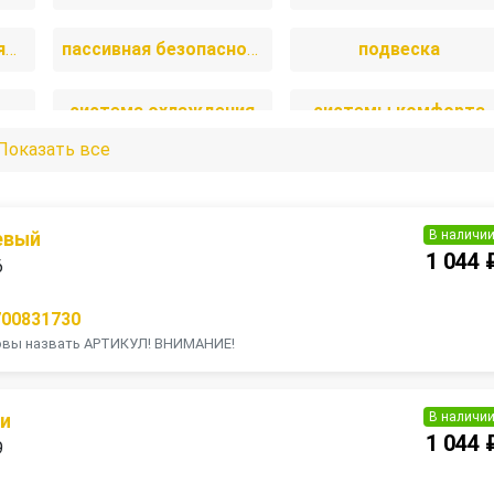
отопление и вентиляция
пассивная безопасность
подвеска
система охлаждения
системы комфорта
Показать все
и
топливная система
тормозная система
В наличи
евый
1 044 
6
700831730
товы назвать АРТИКУЛ! ВНИМАНИЕ!
В наличи
ии
1 044 
9
П