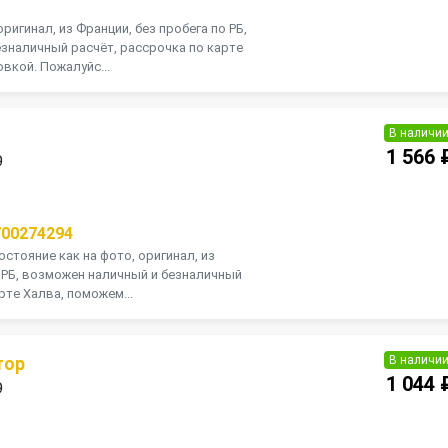
оригинал, из Франции, без пробега по РБ,
зналичный расчёт, рассрочка по карте
вкой. Пожалуйс...
В наличи
1 566 
9
П
700274294
остояние как на фото, оригинал, из
о РБ, возможен наличный и безналичный
рте Халва, поможем...
В наличи
тор
1 044 
9
П