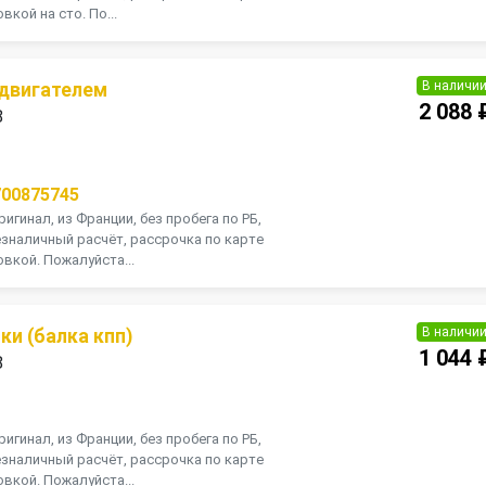
вкой на сто. По...
В наличи
 двигателем
2 088 
8
П
700875745
игинал, из Франции, без пробега по РБ,
зналичный расчёт, рассрочка по карте
вкой. Пожалуйста...
В наличи
и (балка кпп)
1 044 
8
П
игинал, из Франции, без пробега по РБ,
зналичный расчёт, рассрочка по карте
вкой. Пожалуйста...