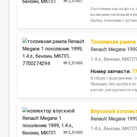
№ 2_51607
Состояние как на фото, 
возможен наличный и бе
Халва, поможем с устано
Топливная рампа
Renault Megane 199
1.4 л., бензин, МКП
№ 2_51606
Номер запчасти:
7
В сборе с форсунками. С
Франции, без пробега п
расчёт, рассрочка по ка
Впускной коллек
Renault Megane 199
1.4 л., бензин, МКП
№ 2_51605