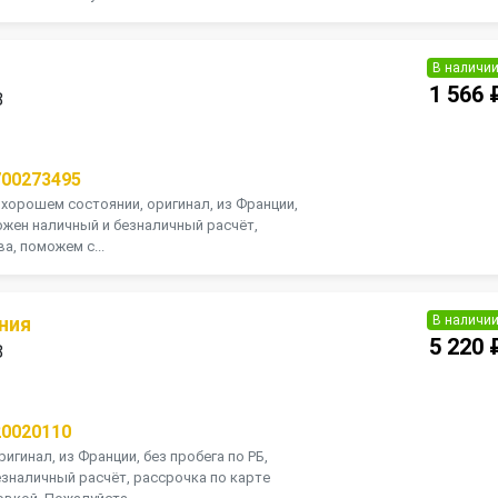
В наличи
1 566 
8
П
700273495
 хорошем состоянии, оригинал, из Франции,
можен наличный и безналичный расчёт,
а, поможем с...
В наличи
ния
5 220 
8
П
20020110
игинал, из Франции, без пробега по РБ,
зналичный расчёт, рассрочка по карте