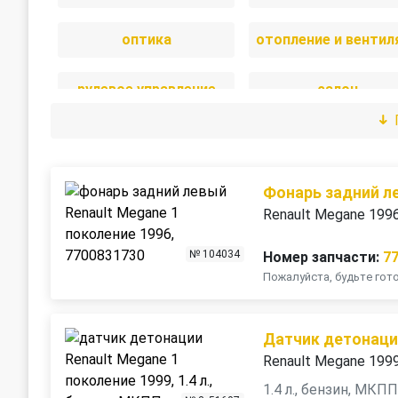
оптика
рулевое управление
салон
стекла
стеклоочистител
трансмиссия
электрика
Фонарь задний л
Renault Megane 199
№ 104034
Номер запчасти:
7
Пожалуйста, будьте го
Датчик детонац
Renault Megane 199
1.4 л., бензин, МКП