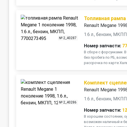
Топливная рампа
Renault Megane 199
1.6 л., бензин, МКП
№ 2_40287
Номер запчасти:
7
В сборе с форсунками. В
без пробега по РБ, воз
рассрочка по карте Халв
Комплект сцепле
Renault Megane 199
1.6 л., бензин, МКП
№ 2_40286
Номер запчасти:
1
В хорошем состоянии, ор
возможен наличный и бе