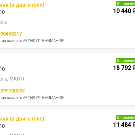
В наличи
ия (в двигателе)
10 440 
010
зель
200450217
товы назвать АРТИКУЛ! ВНИМАНИЕ!
В наличи
18 792 
010
изель, МКПП
4399700087
товы назвать АРТИКУЛ! ВНИМАНИЕ!
В наличи
ия (в двигателе)
11 484 
010