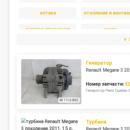
оптика
рулевое управление
салон
стекла
стеклоочистител
трансмиссия
электрика
Генератор
Renault Megane 3 2
Номер запчасти:
8
Генератор Рено Сценик 
№ 17/2-802
Турбина
Renault Megane 3 2