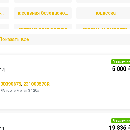
отопление и вентиляция
пассивная безопасность
подвеска
система охлаждения
системы комфорта
Показать все
и
топливная система
тормозная система
В наличи
5 000 
014
200390675
,
231008578R
3 Флюенс Меган 3 120а
В наличи
19 836 
011