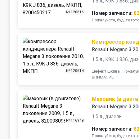
1.5 л., K9K J 836, д
№ 120616
Номер запчасти:
8
Пожалуйста, будьте го
Компрессор кон
Renault Megane 3 2
1.5 л., K9K J 836, д
№ 120614
Дефект шкива . Пожалуй
ВНИМАНИЕ!
Маховик (в двига
Renault Megane 3 2
1.5 л., дизель
№ 116949
Номер запчасти:
8
Пожалуйста, будьте го