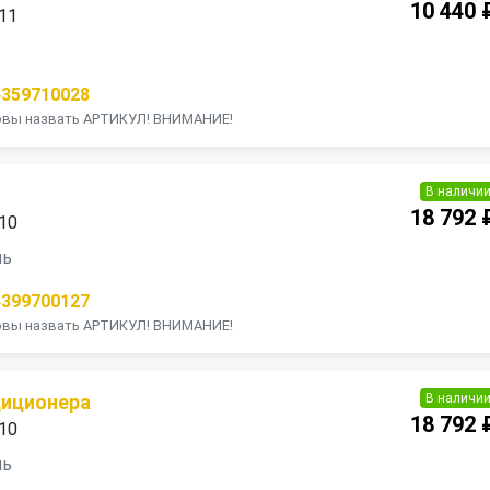
10 440 
011
П
4359710028
товы назвать АРТИКУЛ! ВНИМАНИЕ!
В наличи
18 792 
010
ль
4399700127
товы назвать АРТИКУЛ! ВНИМАНИЕ!
В наличи
диционера
18 792 
010
ль