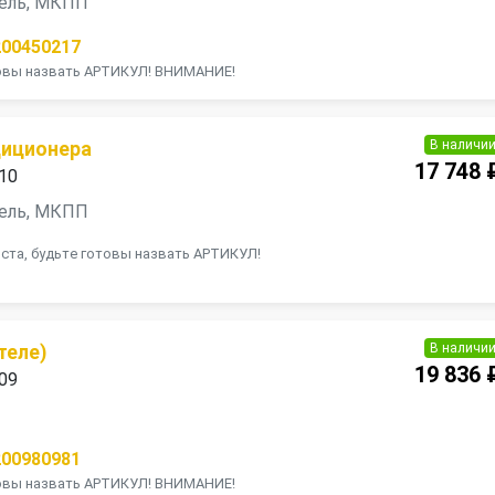
изель, МКПП
200450217
товы назвать АРТИКУЛ! ВНИМАНИЕ!
В наличи
диционера
17 748 
010
изель, МКПП
ста, будьте готовы назвать АРТИКУЛ!
В наличи
теле)
19 836 
009
200980981
товы назвать АРТИКУЛ! ВНИМАНИЕ!