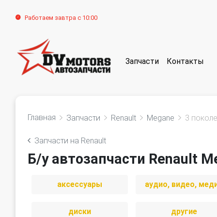
Работаем завтра с 10:00
Запчасти
Контакты
Главная
Запчасти
Renault
Megane
3 покол
Запчасти на Renault
Б/у автозапчасти Renault M
аксессуары
аудио, видео, мед
диски
другие