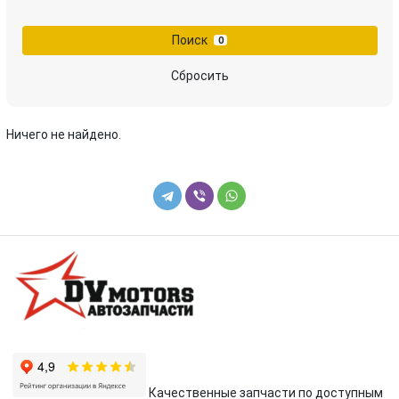
переключатель круиз-контроля
переключатель подрулевой (стрекоза)
Поиск
0
плюсовой провод аккумулятора
проводка
Сбросить
проводка двигателя
расходомер воздуха
Ничего не найдено.
реле (прочие)
реле накала свечей
сигнал (клаксон)
сирена (гонг)
стартер
Качественные запчасти по доступным