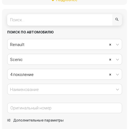
пассивная безопасность
подвеска
рулевое управление
салон
система охлаждения
системы комфорта
ПОИСК ПО АВТОМОБИЛЮ
стекла
стеклоочистители
Renault
×
топливная система
тормозная система
Scenic
×
трансмиссия
электрика
4 поколение
×
Наименование
Дополнительные параметры