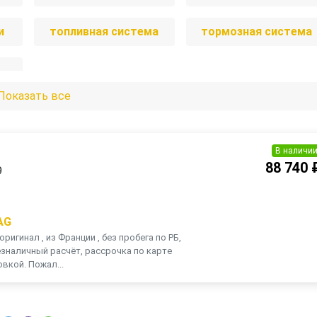
и
топливная система
тормозная система
Показать все
В наличи
88 740 
9
AG
оригинал , из Франции , без пробега по РБ,
зналичный расчёт, рассрочка по карте
вкой. Пожал...