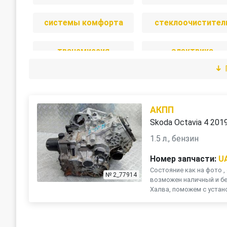
системы комфорта
стеклоочистител
трансмиссия
электрика
АКПП
Skoda Octavia 4 201
1.5 л., бензин
Номер запчасти:
U
Состояние как на фото , 
№ 2_77914
возможен наличный и бе
Халва, поможем с устано