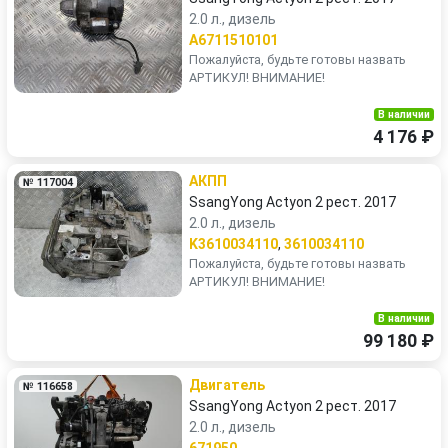
2.0 л., дизель
A6711510101
Пожалуйста, будьте готовы назвать
АРТИКУЛ! ВНИМАНИЕ!
В наличии
4 176 ₽
АКПП
№ 117004
SsangYong Actyon 2 рест. 2017
2.0 л., дизель
K3610034110
,
3610034110
Пожалуйста, будьте готовы назвать
АРТИКУЛ! ВНИМАНИЕ!
В наличии
99 180 ₽
Двигатель
№ 116658
SsangYong Actyon 2 рест. 2017
2.0 л., дизель