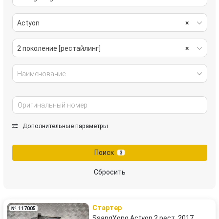
Actyon
×
2 поколение [рестайлинг]
×
Наименование
Дополнительные параметры
Поиск
3
Сбросить
Стартер
№ 117005
SsangYong Actyon 2 рест. 2017