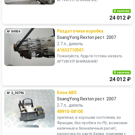
В наличии
24 012 ₽
Раздаточная коробка
№ 84954
SsangYong Rexton рест. 2007
2.7 л., дизель
A1632710501
Пожалуйста, будьте готовы назвать
АРТИКУЛ! ВНИМАНИЕ!
В наличии
24 012 ₽
Блок ABS
№ 2_30796
SsangYong Rexton рест. 2007
2.7 л., дизель
48910-08100
оригинал, в хорошем состоянии, из
Франции, без пробега по РБ, возможен
наличный и безналичный расчёт,
рассрочка по карте Халва, поможем с