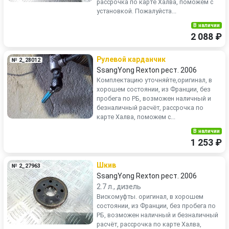
рассрочка по карте Халва, поможем с
установкой. Пожалуйста...
В наличии
2 088 ₽
Рулевой карданчик
№ 2_28012
SsangYong Rexton рест. 2006
Комплектацию уточняйте,оригинал, в
хорошем состоянии, из Франции, без
пробега по РБ, возможен наличный и
безналичный расчёт, рассрочка по
карте Халва, поможем с...
В наличии
1 253 ₽
Шкив
№ 2_27963
SsangYong Rexton рест. 2006
2.7 л., дизель
Вискомуфты. оригинал, в хорошем
состоянии, из Франции, без пробега по
РБ, возможен наличный и безналичный
расчёт, рассрочка по карте Халва,