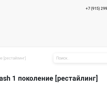
+7 (915) 29
е [рестайлинг]
lash 1 поколение [рестайлинг]