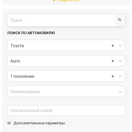
системы комфорта
стекла
стеклоочистители
топливная система
тормозная система
трансмиссия
ПОИСК ПО АВТОМОБИЛЮ
электрика
Toyota
×
Auris
×
1 поколение
×
Наименование
Дополнительные параметры