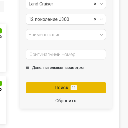
Land Cruiser
×
12 поколение J300
×
и
Наименование
₽
Дополнительные параметры
и
Поиск
11
₽
Сбросить