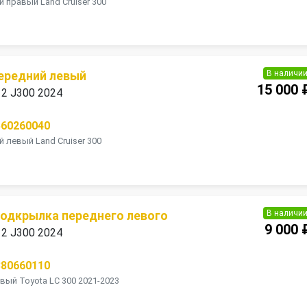
 правый Land Cruiser 300
В наличи
ередний левый
15 000 
 12 J300 2024
560260040
 левый Land Cruiser 300
В наличи
подкрылка переднего левого
9 000 
 12 J300 2024
380660110
ый Toyota LC 300 2021-2023