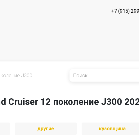
+7 (915) 29
околение J300
nd Cruiser 12 поколение J300 20
другие
кузовщина