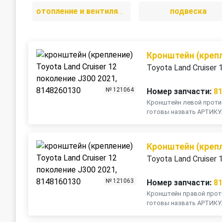
отопление и вентиляция
подвеска
Кронштейн (креп
Toyota Land Cruiser
№ 121064
Номер запчасти:
8
Кронштейн левой против
готовы назвать АРТИК
Кронштейн (креп
Toyota Land Cruiser
№ 121063
Номер запчасти:
8
Кронштейн правой проти
готовы назвать АРТИК