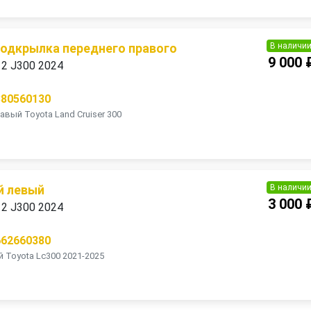
В наличи
подкрылка переднего правого
9 000 
 12 J300 2024
380560130
вый Toyota Land Cruiser 300
В наличи
й левый
3 000 
 12 J300 2024
662660380
 Toyota Lc300 2021-2025