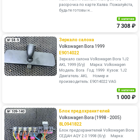
рассрочка по карте Халва. Пожалуйста,
будьте готовы н...
В наличии
7 308 ₽
Зеркало салона
№ 58-9
Volkswagen Bora 1999
E9014022
Зеркало салона Volkswagen Bora 1J2
AKL 1999 (б/у) Марка: Volkswagen
Модель: Bora Год: 1999 Кузов: 1J2
Двигатель: AKL Номер и
производитель: E9014022 VAG
В наличии
1 000 ₽
Блок предохранителей
№ 109-140
Volkswagen Bora (1998 - 2005)
8L0941822
Блок предохранителей Volkswagen Bora
СЕДАН AQY 2.0 1998 (б/у) Марка: