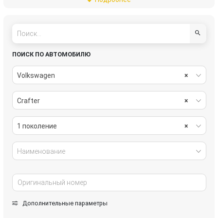
пассивная безопасность
подвеска
рулевое управление
салон
система охлаждения
стекла
ПОИСК ПО АВТОМОБИЛЮ
стеклоочистители
топливная система
Volkswagen
×
тормозная система
трансмиссия
Crafter
×
электрика
1 поколение
×
Наименование
Дополнительные параметры