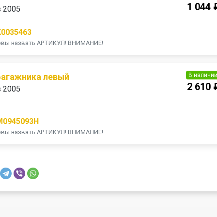
1 044 
s 2005
K0035463
товы назвать АРТИКУЛ! ВНИМАНИЕ!
В наличи
багажника левый
2 610 
s 2005
M0945093H
товы назвать АРТИКУЛ! ВНИМАНИЕ!