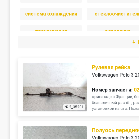
система охлаждения
стеклоочистител
трансмиссия
электрика
Рулевая рейка
Volkswagen Polo 3 2
Номер запчасти:
0
оригинал,из Франции, бе
безналичный расчёт, ра
№ 2_35201
установкой на сто. Пожа
Полуось передня
Volkswagen Polo 3 2