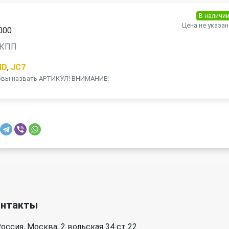
В наличи
Цена не указан
000
 АКПП
HD
,
JC7
товы назвать АРТИКУЛ! ВНИМАНИЕ!
онтакты
оссия, Москва, 2 вольская 34 ст 22