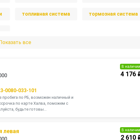
и
топливная система
тормозная система
Показать все
В наличи
4 176 
000
23-0080-033-101
з пробега по РБ, возможен наличный и
ссрочка по карте Халва, поможем с
луйста, будьте готовы...
В наличи
я левая
2 610 
000