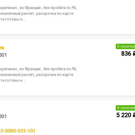
оригинал , из Франции , без пробега по РБ,
зналичный расчёт, рассрочка по карте
те готовы н...
В наличи
ик
836 
001
оригинал , из Франции , без пробега по РБ,
зналичный расчёт, рассрочка по карте
те готовы н...
В наличи
5 220 
001
23-0080-033-101