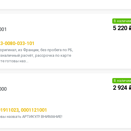
В наличи
5 220 
001
23-0080-033-101
оригинал, из Франции, без пробега по РБ,
зналичный расчёт, рассрочка по карте
те готовы наз...
В наличи
2 924 
000
01911023
,
0001121001
товы назвать АРТИКУЛ! ВНИМАНИЕ!