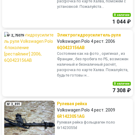
рассрочка по карте Халва, поможем с
установкой. Пожалуйста...
В наличии
1 044 ₽
Электрогидроусилитель руля
№ 2_75079
Volkswagen Polo 4 рест. 2006
6Q0423156AB
Состояние как на фото , оригинал , из
Франции , без пробега по РБ, возможен
наличный и безналичный расчёт,
рассрочка по карте Халва. Пожалуйста,
будьте готовы н...
В наличии
7 308 ₽
Рулевая рейка
№ 3_891
Volkswagen Polo 4 рест. 2009
6R1423051AG
Рулевая рейка фольцваген поло
6r1423055d