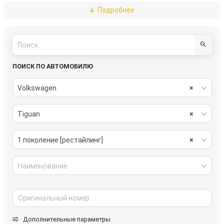
Подробнее
система охлаждения
стекла
стеклоочистители
топливная система
тормозная система
трансмиссия
ПОИСК ПО АВТОМОБИЛЮ
электрика
Volkswagen
×
Tiguan
×
1 поколение [рестайлинг]
×
Наименование
Дополнительные параметры