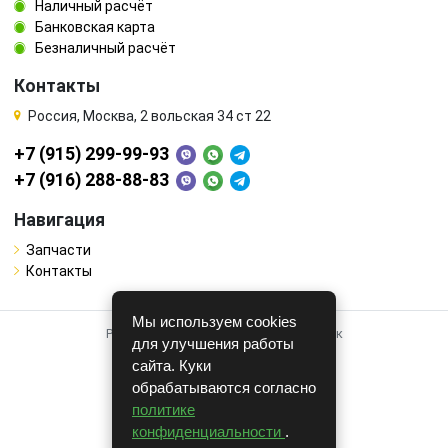
Наличный расчёт
Банковская карта
Безналичный расчёт
Контакты
Россия, Москва, 2 вольская 34 ст 22
+7 (915) 299-99-93
+7 (916) 288-88-83
Навигация
Запчасти
Контакты
Мы используем cookies
Работает на системе для авторазборок
для улучшения работы
CARRO.
БИЗНЕС
сайта. Куки
обрабатываются согласно
Полная версия
политике
© COPYRIGHT 2026 г.
конфиденциальности
.
v1.1.24