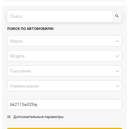
Daihatsu
Dodge
Fiat
Ford
ПОИСК ПО АВТОМОБИЛЮ
Freightliner
Great Wall
Марка
Honda
Hyundai
Модель
Infiniti
Isuzu
Поколение
IVECO
Jaguar
Наименование
Jeep
Kia
Lada
Land Rover
Дополнительные параметры
LDV
Lexus