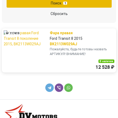
Поиск
1
MAN
Mazda
Сбросить
Mercedes-Benz
Mini
Фара правая
№ 117419
Mitsubishi
Nissan
Ford Transit 8 2015
BK2113W029AJ
Opel
Peugeot
Пожалуйста, будьте готовы назвать
АРТИКУЛ! ВНИМАНИЕ!
Porsche
Renault
В наличии
12 528 ₽
Rover
Saab
Scania
SEAT
Skoda
Smart
SsangYong
Subaru