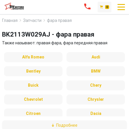
0
Главная
Запчасти
фара правая
BK2113W029AJ - фара правая
Также называют: правая фара, фара передняя правая
Alfa Romeo
Audi
Bentley
BMW
Buick
Chery
Chevrolet
Chrysler
Citroen
Dacia
Подробнее
Daewoo
DAF