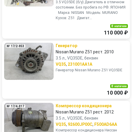
3.5 VQ35DE (б/у) Двигатель в отличном
состоянии. Без пробега по РФ. ЯПОНИЯ
Марка: NISSAN Модель: MURANO
Кузов: Z51 Двигат...
В наличии
110 000 ₽
Генератор
№ 17/2-853
Nissan Murano Z51 рест. 2010
3.5 л., VQ35DE, бензин
VQ35
,
231001AA1A
Генератор Nissan Murano Z51 VQ35DE
В наличии
10 000 ₽
Компрессор кондиционера
№ 17/4-817
Nissan Murano Z51 рест. 2012
3.5 л., VQ35DE, бензин
VQ35
,
92600JP00C
,
F500AD6AA
Компрессор кондиционера Ниссан