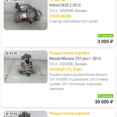
№ 17/68-874
Infiniti FX35 2 2012
3.5 л., VQ35HR, бензин
23300JK20B
Стартер vq35 infinity fx35 vq35hr
В наличии
3 000 ₽
Раздаточная коробка
№ 34-85
Nissan Murano Z51 рест. 2012
3.5 л., VQ35DE, бензин
33100JP11C
,
XUK2
Раздаточная коробка Nissan Murano
Z51 VQ35DE Год выпуска: 2012 Номер
кузова: Z51 Состояние: Хорошее,
оригинал.
В наличии
30 000 ₽
Раздаточная коробка
№ 34-82