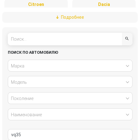
Citroen
Dacia
Подробнее
Daewoo
DAF
Daihatsu
Dodge
Fiat
Ford
ПОИСК ПО АВТОМОБИЛЮ
Freightliner
Great Wall
Марка
Honda
Hyundai
Модель
Infiniti
Isuzu
Поколение
IVECO
Jaguar
Наименование
Jeep
Kia