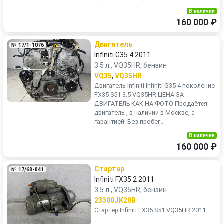
В наличии
160 000 ₽
Двигатель
№ 17/1-1076
Infiniti G35 4 2011
3.5 л., VQ35HR, бензин
VQ35
,
VQ35HR
Двигатель Infiniti Infiniti G35 4 поколение
FX35 S51 3.5 VQ35HR ЦЕНА ЗА
ДВИГАТЕЛЬ КАК НА ФОТО Продаётся
двигатель , в наличии в Москве, с
гарантией! Без пробег...
В наличии
160 000 ₽
Стартер
№ 17/68-841
Infiniti FX35 2 2011
3.5 л., VQ35HR, бензин
23300JK20B
Стартер Infiniti FX35 S51 VQ35HR 2011