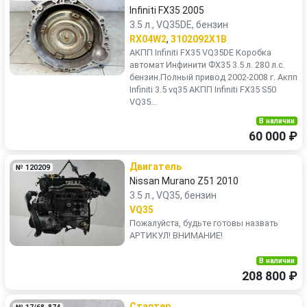
Skoda
Smart
Infiniti FX35 2005
3.5 л., VQ35DE, бензин
SsangYong
Subaru
RX04W2
,
3102092X1B
АКПП Infiniti FX35 VQ35DE Коробка
автомат Инфинити ФХ35 3.5 л. 280 л.с.
Suzuki
Tesla
бензин.Полный привод 2002-2008 г. Акпп
Infiniti 3.5 vq35 АKПП Infiniti FХ35 S50
Toyota
Volkswagen
VQ35...
В наличии
Volvo
60 000 ₽
Двигатель
№ 120209
Nissan Murano Z51 2010
3.5 л., VQ35, бензин
VQ35
Пожалуйста, будьте готовы назвать
АРТИКУЛ! ВНИМАНИЕ!
В наличии
208 800 ₽
Стартер