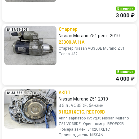
В наличии
3 000 ₽
Стартер
№ 17/68-808
Nissan Murano Z51 рест. 2010
23300JA11A
Стартер Nissan VQ35DE Murano Z51
Teana J32
В наличии
4 000 ₽
АКПП
№ 33-356
Nissan Murano Z51 2010
3.5 л., VQ35DE, бензин
310201XE1C
,
REOF09B
Акпп вариатор cvt vq35 Nissan Murano
Z51 VQ35DE Ориг. номер: REOF09B
Номера замен: 310201XE1C
Производитель: NISSAN