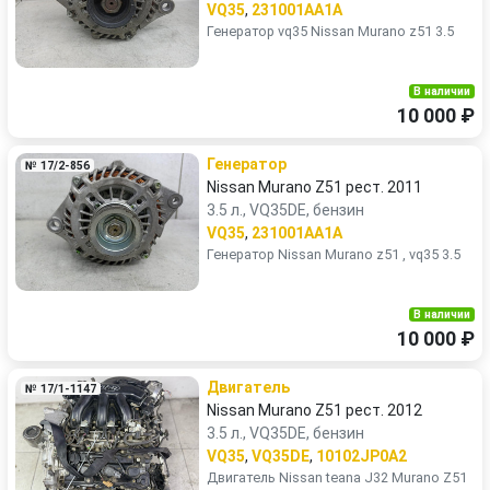
VQ35
,
231001AA1A
Генератор vq35 Nissan Murano z51 3.5
В наличии
10 000 ₽
Генератор
№ 17/2-856
Nissan Murano Z51 рест. 2011
3.5 л., VQ35DE, бензин
VQ35
,
231001AA1A
Генератор Nissan Murano z51 , vq35 3.5
В наличии
10 000 ₽
Двигатель
№ 17/1-1147
Nissan Murano Z51 рест. 2012
3.5 л., VQ35DE, бензин
VQ35
,
VQ35DE
,
10102JP0A2
Двигатель Nissan teana J32 Murano Z51