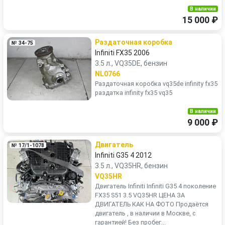
В наличии
15 000 ₽
Раздаточная коробка
№ 34-75
Infiniti FX35 2006
3.5 л., VQ35DE, бензин
NL0766
Раздаточная коробка vq35de infinity fx35
раздатка infinity fx35 vq35
В наличии
9 000 ₽
Двигатель
№ 17/1-1078
Infiniti G35 4 2012
3.5 л., VQ35HR, бензин
VQ35HR
Двигатель Infiniti Infiniti G35 4 поколение
FX35 S51 3.5 VQ35HR ЦЕНА ЗА
ДВИГАТЕЛЬ КАК НА ФОТО Продаётся
двигатель , в наличии в Москве, с
гарантией! Без пробег...