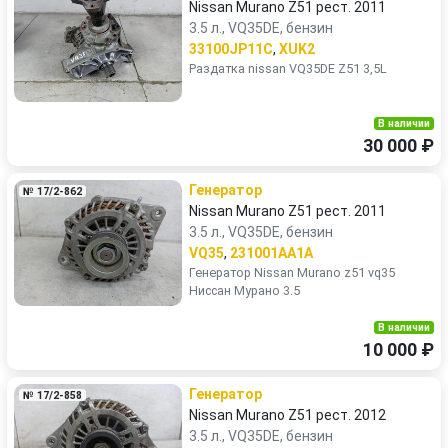
Nissan Murano Z51 рест. 2011
3.5 л., VQ35DE, бензин
33100JP11C
,
XUK2
Раздатка nissan VQ35DE Z51 3,5L
В наличии
30 000 ₽
Генератор
№ 17/2-862
Nissan Murano Z51 рест. 2011
3.5 л., VQ35DE, бензин
VQ35
,
231001AA1A
Генератор Nissan Murano z51 vq35
Ниссан Мурано 3.5
В наличии
10 000 ₽
Генератор
№ 17/2-858
Nissan Murano Z51 рест. 2012
3.5 л., VQ35DE, бензин