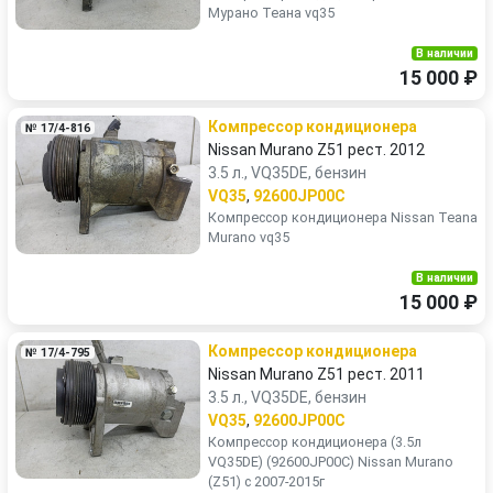
Мурано Теана vq35
В наличии
15 000 ₽
Компрессор кондиционера
№ 17/4-816
Nissan Murano Z51 рест. 2012
3.5 л., VQ35DE, бензин
VQ35
,
92600JP00C
Компрессор кондиционера Nissan Teana
Murano vq35
В наличии
15 000 ₽
Компрессор кондиционера
№ 17/4-795
Nissan Murano Z51 рест. 2011
3.5 л., VQ35DE, бензин
VQ35
,
92600JP00C
Компрессор кондиционера (3.5л
VQ35DE) (92600JP00C) Nissan Murano
(Z51) с 2007-2015г