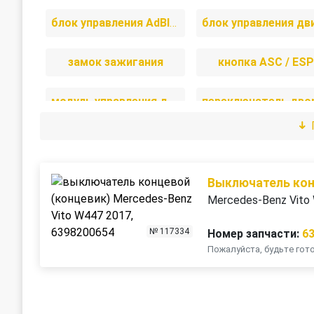
блок управления AdBlue
замок зажигания
кнопка ASC / ES
модуль управления двери
проводка
сигнал (клаксон)
Выключатель кон
Mercedes-Benz Vito
№ 117334
Номер запчасти:
6
Пожалуйста, будьте го