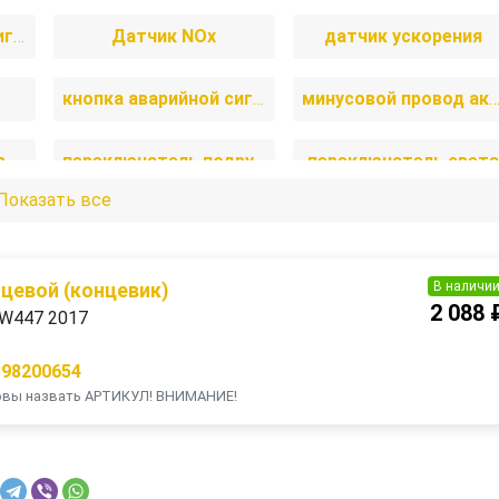
блок управления двигателем
Датчик NOx
датчик ускорения
P
кнопка аварийной сигнализации
минусовой провод аккумулят
переключатель дворников
переключатель подрулевой (стрекоза)
переключатель свет
Показать все
стартер
электропривод форточки задней левой
В наличи
цевой (концевик)
2 088 
 W447 2017
398200654
товы назвать АРТИКУЛ! ВНИМАНИЕ!