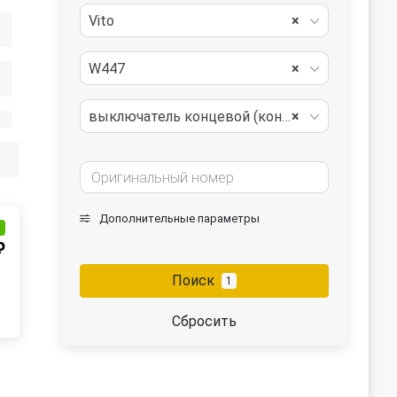
Vito
×
W447
×
ора
выключатель концевой (концевик)
×
а
Дополнительные параметры
и
₽
Поиск
1
Сбросить