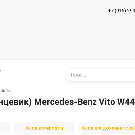
+7 (915) 29
7
рика»
цевик) Mercedes-Benz Vito W4
блок комфорта
блок предохранителе