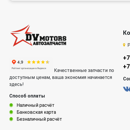
Opel
Peugeot
Rover
Saab
К
Skoda
Smart
Р
Suzuki
Tesla
+7
+7
Volvo
Качественные запчасти по
доступным ценам, ваша экономия начинается
Со
здесь!
Способ оплаты
Наличный расчёт
Банковская карта
Безналичный расчёт