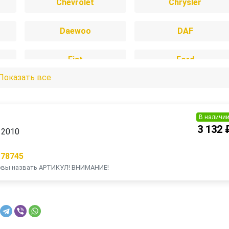
Chevrolet
Chrysler
Daewoo
DAF
Fiat
Ford
Показать все
Honda
Hyundai
IVECO
Jaguar
В наличи
я
3 132 
 2010
Lada
Land Rover
178745
товы назвать АРТИКУЛ! ВНИМАНИЕ!
MAN
Mazda
Mitsubishi
Nissan