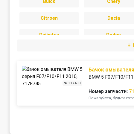
Buick
Chery
Citroen
Dacia
Daihatsu
Dodge
Freightliner
Great Wall
Infiniti
Isuzu
Бачок омывател
BMW 5 F07/F10/F11
№ 117403
Jeep
Kia
Номер запчасти:
7
Пожалуйста, будьте го
LDV
Lexus
Mercedes-Benz
Mini