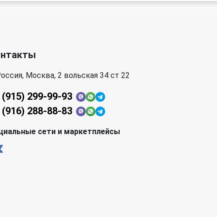
Porsche
Renault
Scania
SEAT
онтакты
SsangYong
Subaru
оссия, Москва, 2 вольская 34 ст 22
Toyota
Volkswagen
 (915) 299-99-93
 (916) 288-88-83
циальные сети и маркетплейсы