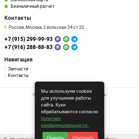
Безналичный расчёт
Контакты
Россия, Москва, 2 вольская 34 ст 22
+7 (915) 299-99-93
+7 (916) 288-88-83
Навигация
Запчасти
Контакты
Мы используем cookies
Работает на системе для авторазборок
для улучшения работы
CARRO.
БИЗНЕС
сайта. Куки
обрабатываются согласно
Полная версия
политике
© COPYRIGHT 2026 г.
конфиденциальности
.
v1.1.24
Принять
Отклонить